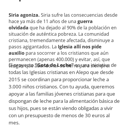
Siria agoniza.
Siria sufre las consecuencias desde
hace ya más de 11 años de una
guerra
olvidada
que ha dejado al 90% de la población en
situación de auténtica pobreza. La comunidad
cristiana, tremendamente afectada, disminuye a
pasos agigantados. La
Iglesia allí nos pide
auxilio
para socorrer a los cristianos que aún
permanecen (apenas 400.000) y evitar, así, que
El proyecto
“Gota de Leche”
es una iniciativa de
tengan que abandonar su tierra para siempre.
todas las Iglesias cristianas en Alepo que desde
2015 se coordinan para proporcionar leche a
3.000 niños cristianos. Con tu ayuda, queremos
apoyar a las familias jóvenes cristianas para que
dispongan de leche para la alimentación básica de
sus hijos, pues se están viendo obligadas a vivir
con un presupuesto de menos de 30 euros al
mes.