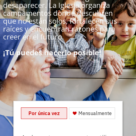
desaparecer. La Iglesia organiza
campamentos donde descubren
que no están solos, fortalecen sus
raíces y encuentran razones para
creer en el futuro.
¡Tú puedes hacerlo posible!