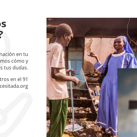
os
?
onación en tu
camos cómo y
s tus dudas.
ros en el 91
cesitada.org