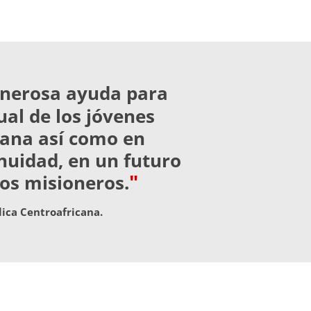
enerosa ayuda para
al de los jóvenes
cana así como en
nuidad, en un futuro
"
los misioneros.
lica Centroafricana.