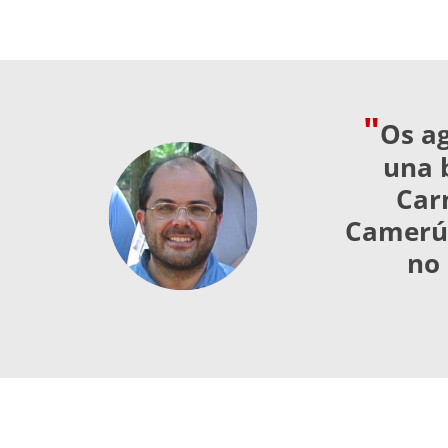
"
Os a
una 
Car
Camerún
no 