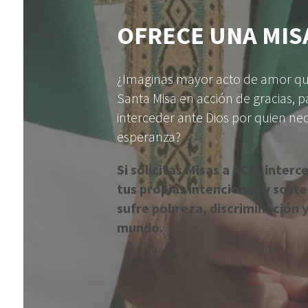
OFRECE UNA MIS
¿Imaginas mayor acto de amor qu
Santa Misa en acción de gracias, 
interceder ante Dios por quien nec
esperanza?
Si solicitas Misas a ACN, interc
tus propias intenciones y soste
sufre pobreza, discriminación y
mundo.