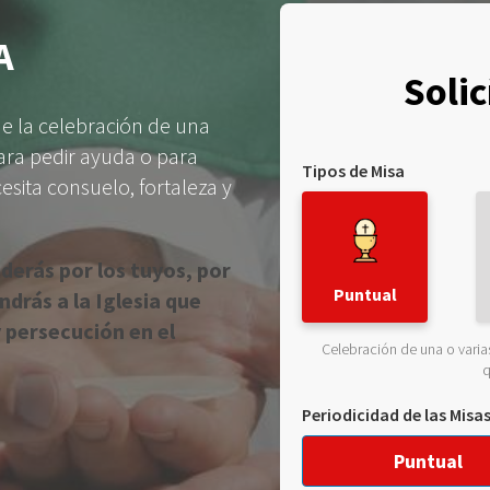
A
Solic
e la celebración de una
para pedir ayuda o para
Tipos de Misa
esita consuelo, fortaleza y
ederás por los tuyos, por
Puntual
ndrás a la Iglesia que
 persecución en el
Celebración de una o varias
q
Periodicidad de las Misa
Puntual