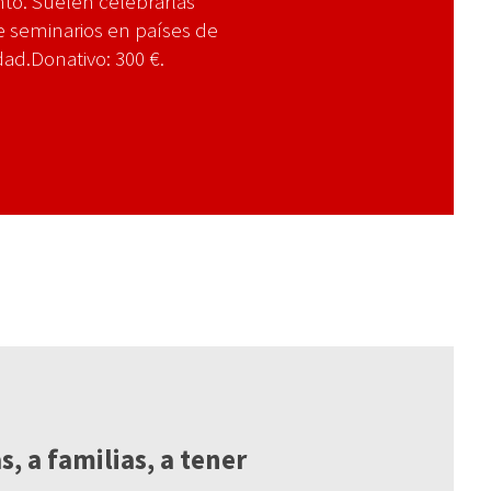
nto. Suelen celebrarlas
e seminarios en países de
ad.Donativo: 300 €.
, a familias, a tener