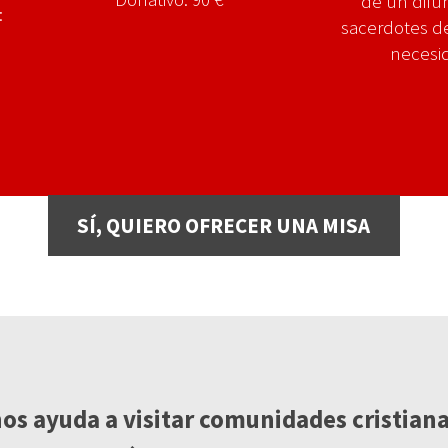
de un difu
:
sacerdotes d
necesid
SÍ, QUIERO OFRECER UNA MISA
os ayuda a visitar comunidades cristianas