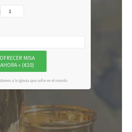
s
OFRECER MISA
AHORA » (€10)
tienes a la Iglesia que sufre en el mundo