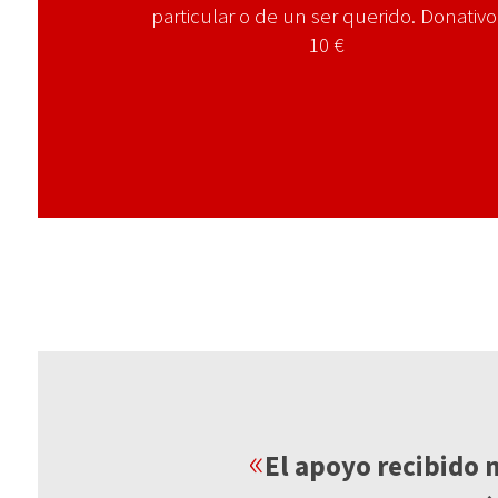
particular o de un ser querido. Donativo
10 €
«
El apoyo recibido n