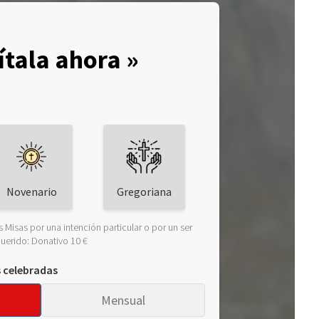
ítala ahora »
Novenario
Gregoriana
 Misas por una intención particular o por un ser
uerido: Donativo 10 €
s celebradas
Mensual