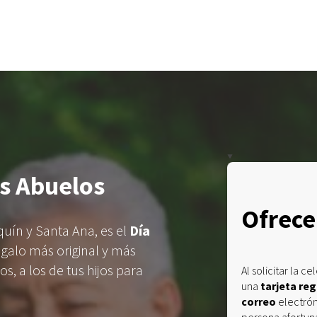
us Abuelos
Ofrece
aquín y Santa Ana, es el
Día
galo más original y más
s, a los de tus hijos para
Al solicitar la c
una
tarjeta re
correo
electrón