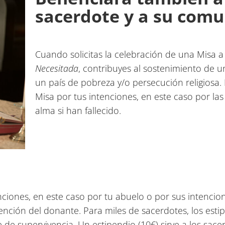
sacerdote y a su com
Cuando solicitas la celebración de una Misa a
Necesitada
, contribuyes al sostenimiento de u
un país de pobreza y/o persecución religiosa. 
Misa por tus intenciones, en este caso por la
alma si han fallecido.
nciones, en este caso por tu abuelo o por sus intencio
tención del donante. Para miles de sacerdotes, los est
de supervivencia. Un estipendio (10€) sirve a los sace