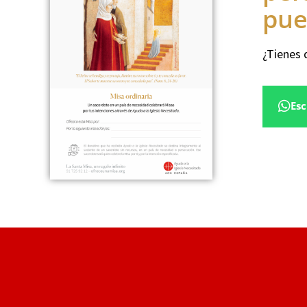
pue
¿Tienes 
Esc