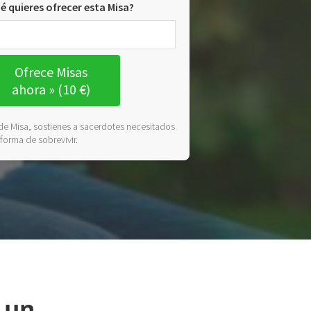
é quieres ofrecer esta Misa?
Ofrece Misas
ahora » (10 €)
de Misa, sostienes a sacerdotes necesitados
 forma de sobrevivir.
 un