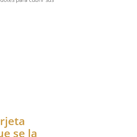
rjeta
e se la