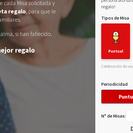
persona afortuna
e cada Misa solicitada y
regalo!
eta regalo
, para que le
Tipos de Misa
miliares.
lma, si han fallecido.
ejor regalo
Puntual
Celebración de una
Periodicidad
Puntu
Nº de Misas:
D