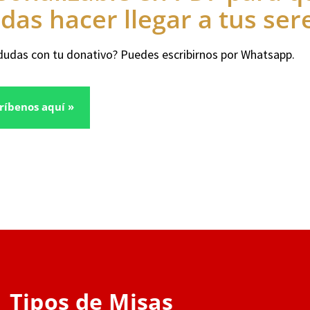
das hacer llegar a tus ser
dudas con tu donativo? Puedes escribirnos por Whatsapp.
ríbenos aquí »
Tipos de Misas