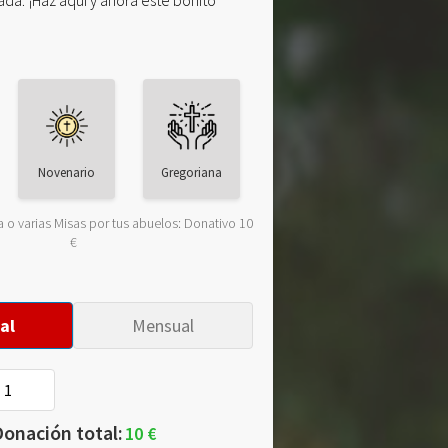
da. ¡Haz aquí y ahora este bonito
Novenario
Gregoriana
 o varias Misas por tus abuelos: Donativo 10
€
al
Mensual
onación total:
10 €