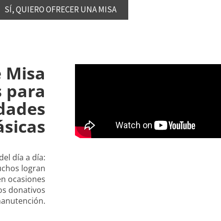
SÍ, QUIERO OFRECER UNA MISA
e Misa
s para
idades
ásicas
el día a día:
uchos logran
en ocasiones
os donativos
manutención.