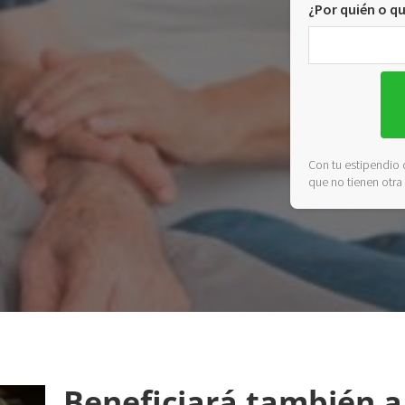
¿Por quién o qu
Con tu estipendio 
que no tienen otra
Beneficiará también a