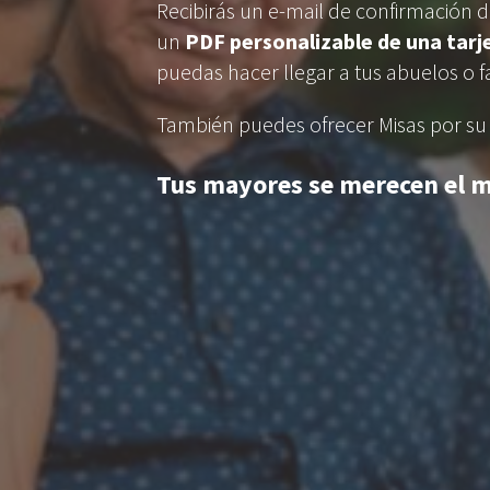
Recibirás un e-mail de confirmación d
un
PDF personalizable de una tarj
puedas hacer llegar a tus abuelos o fa
También puedes ofrecer Misas por su a
Tus mayores se merecen el m