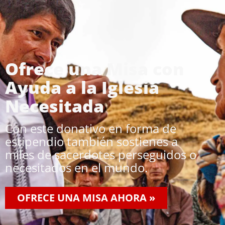
Ofrece una Misa con
Ayuda a la Iglesia
Necesitada
Con este donativo en forma de
estipendio también sostienes a
miles de sacerdotes perseguidos o
necesitados en el mundo.
OFRECE UNA MISA AHORA »