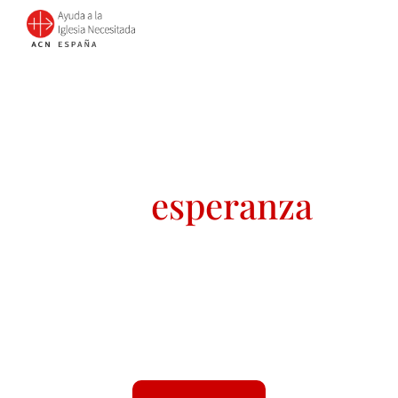
Convierte tu
celebración
en un regalo solidario
de
esperanza
¿Te casas este año? ¿Celebras la Primera Comunión de tu
hijo o su bautismo? ¿Es tu cumpleaños o un aniversario
especial? ¡Tu celebración puede llegar mucho más lejos
de lo que imaginas!
Pide a tus invitados un regalo solidario.