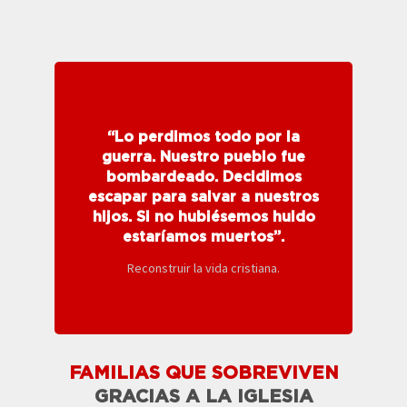
Hoy Shadi Almansour y su familia
“Lo perdimos todo por la
viven en el Valle de los Cristianos.
guerra. Nuestro pueblo fue
La Iglesia allí necesita ayuda para
bombardeado. Decidimos
hacer frente al alquiler de 500
escapar para salvar a nuestros
familias como la de Nihad.
hijos. Si no hubiésemos huido
estaríamos muertos”.
Beneficiado de proyectos de ayuda para el
alquiler
Reconstruir la vida cristiana.
FAMILIAS QUE SOBREVIVEN
GRACIAS A LA IGLESIA