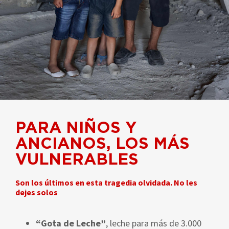
PARA NIÑOS Y
ANCIANOS, LOS MÁS
VULNERABLES
Son los últimos en esta tragedia olvidada. No les
dejes solos
“Gota de Leche”
, leche para más de 3.000