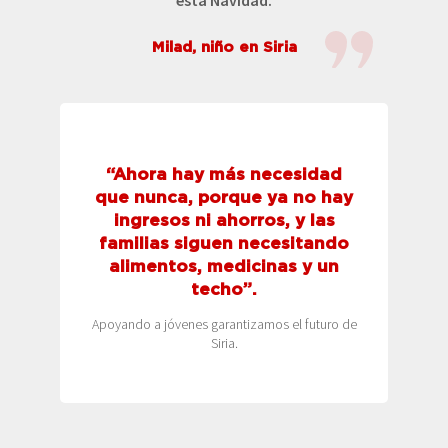
Milad, niño en Siria
“Ahora hay más necesidad
que nunca, porque ya no hay
Wassim Farkouh, joven
ingresos ni ahorros, y las
voluntario que atiende a
familias siguen necesitando
las familias del Valle de los
alimentos, medicinas y un
techo”.
Cristianos, en Siria.
Apoyando a jóvenes garantizamos el futuro de
Siria.