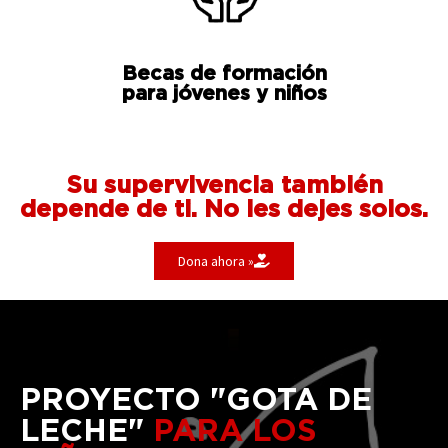
Becas de formación
para jóvenes y niños
Su supervivencia también
depende de ti. No les dejes solos.
Dona ahora »
PROYECTO "GOTA DE
LECHE"
PARA LOS