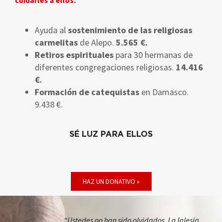
Ayuda al
sostenimiento de las religiosas
carmelitas
de Alepo.
5.565 €.
Retiros espirituales
para 30 hermanas de
diferentes congregaciones religiosas.
14.416
€.
Formación de catequistas
en Damasco.
9.438 €.
SÉ LUZ PARA ELLOS
HAZ UN DONATIVO »
“Ustedes no han sido olvidados. La Iglesia