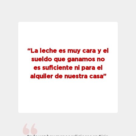
Beneficiados del proyecto «Gota de Leche»
“La leche es muy cara y el
10 años.
sueldo que ganamos no
alimentar a sus hijos entre 0 y
Iglesia “Gota de Leche” para
es suficiente ni para el
beneficiarse de la iniciativa de la
alquiler de nuestra casa”
madres en Siria sueñan
Como Rana Aftim, cientos de
Proyecto «Gota de Leche»