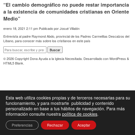
“El cambio demográfico no puede restar importancia
a la existencia de comunidades cristianas en Oriente
Medio”
enero 18, 2021 2:11 pm
Publicado por
Josué Villalón
Entrevista al padre Raymond Abdo, provincial de los Padres Carmelitas Descalzos del
Líbano, para conocer más sobre los cristianos en este país
Buscar
© 2026 Copyright Dona Ayuda a la Iglesia Necesitada. Desarrollado con
WordPress
&
HTML5 Blank
.
Esta web utiliza cookies propias y de terceros necesarias para su
funcionamiento, y para mostrarte publicidad y contenido
personalizado en base a tus hábitos de navegación. Para más
información consulte nuestra
política de cookies
.
Preferencias
Rechazar
Aceptar